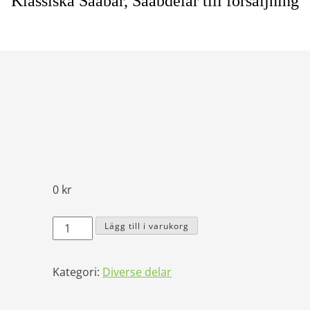
Klassiska Saabar, Saabdelar till försäljning
0
kr
Verkstadshandböcker
Lägg till i varukorg
mängd
Kategori:
Diverse delar