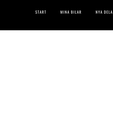
Hoppa
till
Primär
Hoppa
START
MINA BILAR
NYA DEL
innehåll
till
meny
innehåll