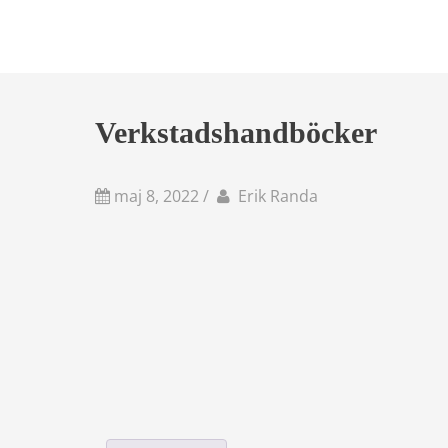
Verkstadshandböcker
av
Författare
maj 8, 2022
/
Erik Randa