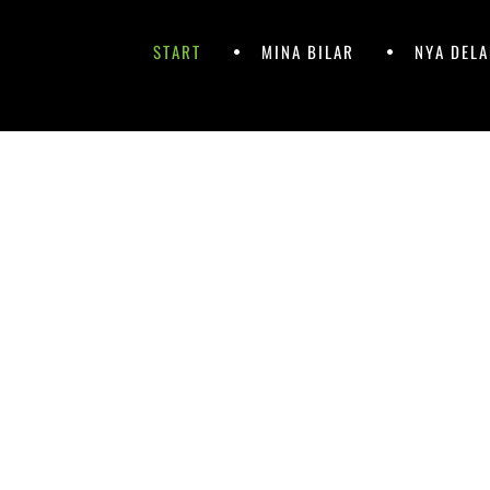
Hoppa
till
Primär
Hoppa
START
MINA BILAR
NYA DEL
innehåll
till
meny
innehåll