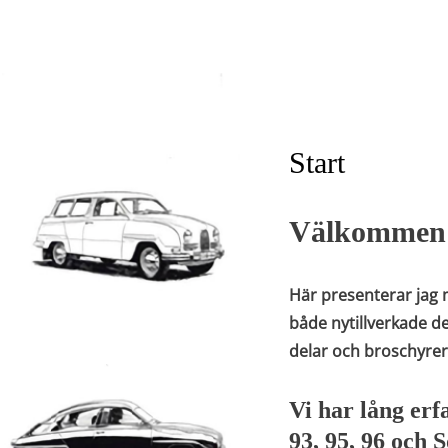
Start
Välkommen t
Här presenterar jag m
både nytillverkade d
delar och broschyrer,
Vi har lång erf
93, 95, 96 och 