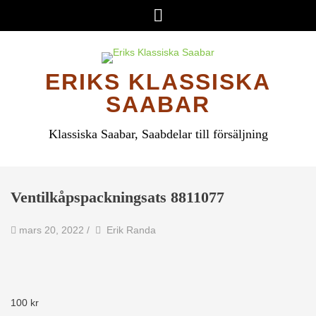
Hoppa
Meny
till
innehåll
ERIKS KLASSISKA
SAABAR
Klassiska Saabar, Saabdelar till försäljning
Ventilkåpspackningsats 8811077
av
Författare
mars 20, 2022
/
Erik Randa
100
kr