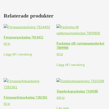
Relaterade produkter
Förgasarpackning 7814452
Packning till vattenpumpslocket
60
kr
7809908
Lägg till i varukorg
40
kr
Lägg till i varukorg
Topplockspackning 7310188
Förgasarfotpackning 7282361
400
kr
50
kr
Läs mer