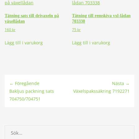
Tätning sats till drivaxeln på
Tätning till remskiva vxl-lådan
växellådan
703338
160
kr
75
kr
Lägg till i varukorg
Lägg till i varukorg
← Föregående
Nästa →
Bakljus packning sats
Växelspakssäkring 7192271
704750/704751