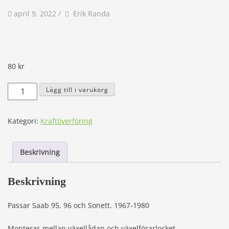
av
Författare
april 9, 2022
/
Erik Randa
80
kr
Växellådspackning
Lägg till i varukorg
8710162
mängd
Kategori:
Kraftöverföring
Beskrivning
Beskrivning
Passar Saab 95, 96 och Sonett. 1967-1980
Monteras mellan växellådan och växelförarlocket.