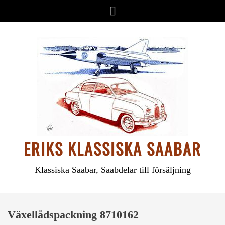
Hoppa
Meny
till
innehåll
ERIKS KLASSISKA SAABAR
Klassiska Saabar, Saabdelar till försäljning
Växellådspackning 8710162