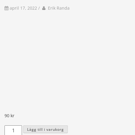
av
Författare
april 17, 2022
/
Erik Randa
90
kr
AJ
Lägg till i varukorg