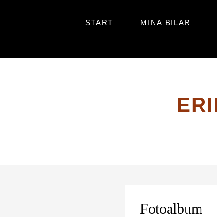
Hoppa
till
Primär
Hoppa
START
MINA BILAR
innehåll
till
meny
innehåll
ER
Fotoalbum